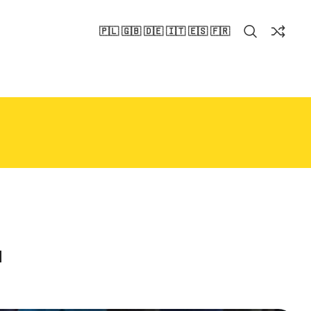
🇵🇱 🇬🇧 🇩🇪 🇮🇹 🇪🇸 🇫🇷
u