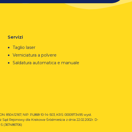
Servizi
Taglio laser
Verniciatura a polvere
Saldatura automatica e manuale
N: 850412167, NIP: PL868-10-14-503, KRS: 0000973495 wyst.
z Sąd Rejonowy dla Krakowa-Śródmieścia z dnia 22.02.2002r. D-
S (367486706)