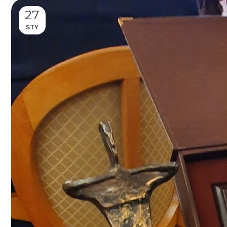
27
STY