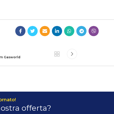
ym Gasworld
ornato!
nostra offerta?