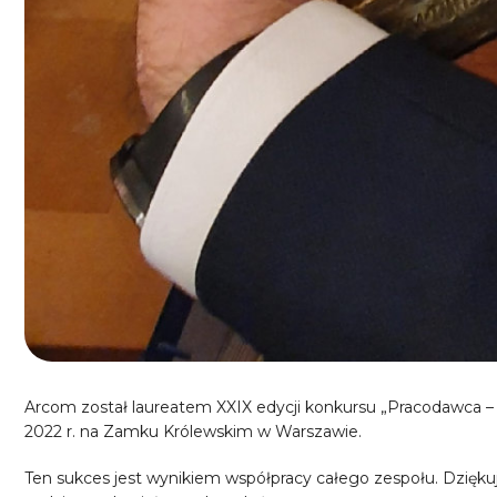
Arcom został laureatem XXIX edycji konkursu „Pracodawca – 
2022 r. na Zamku Królewskim w Warszawie.
Ten sukces jest wynikiem współpracy całego zespołu. Dzięk