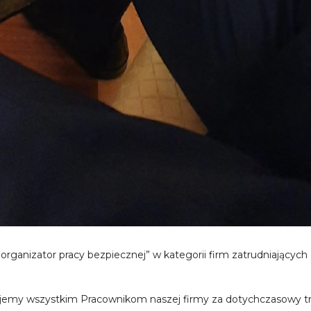
organizator pracy bezpiecznej” w kategorii firm zatrudniającyc
ujemy wszystkim Pracownikom naszej firmy za dotychczasowy tru