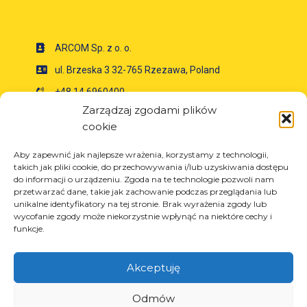
ARCOM Sp. z o. o.
ul. Brzeska 3 32-765 Rzezawa, Poland
+48 14 6960400
Zarządzaj zgodami plików
+48 14 6960401
cookie
info@arcom.net.pl
Aby zapewnić jak najlepsze wrażenia, korzystamy z technologii,
takich jak pliki cookie, do przechowywania i/lub uzyskiwania dostępu
do informacji o urządzeniu. Zgoda na te technologie pozwoli nam
Informazioni
przetwarzać dane, takie jak zachowanie podczas przeglądania lub
unikalne identyfikatory na tej stronie. Brak wyrażenia zgody lub
Circa la società
wycofanie zgody może niekorzystnie wpłynąć na niektóre cechy i
Notizia
funkcje.
Carriera
Progetti UE
Akceptuję
Contatto
Odmów