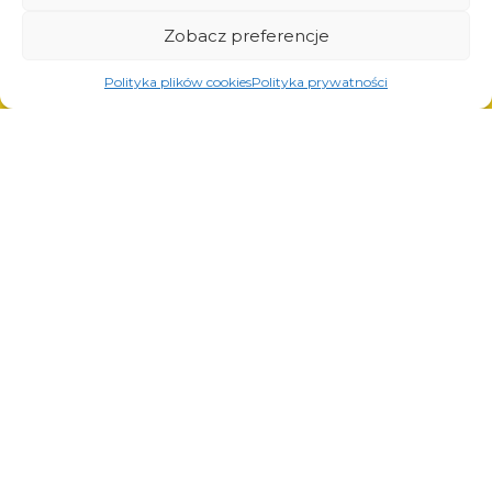
Zobacz preferencje
Prodotti
Polityka plików cookies
Polityka prywatności
Soluzioni per l’industria dei pneumatici
Soluzioni per l’industria petrolifera e del gas
Soluzioni per il trasporto e la logistica
Soluzioni per l’industria automobilistica
Servizi
Taglio laser
Verniciatura a polvere
Saldatura automatica e manuale