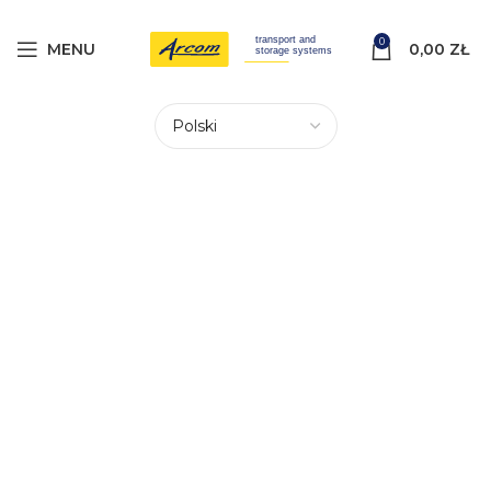
0
MENU
0,00
ZŁ