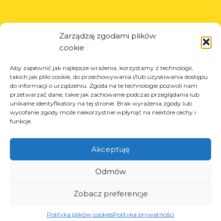
Zarządzaj zgodami plików
© Copyright 2023.
All Rights Reserved.
cookie
Il marchio Arcom è protetto
REGON: 850412167, NIP:
Aby zapewnić jak najlepsze wrażenia, korzystamy z technologii,
dal certificato n. 290764
PL868-10-14-503, KRS:
takich jak pliki cookie, do przechowywania i/lub uzyskiwania dostępu
rilasciato dall’Ufficio Brevetti
0000973495 wyst. przez Sąd
do informacji o urządzeniu. Zgoda na te technologie pozwoli nam
della Repubblica di
Rejonowy dla Krakowa-
przetwarzać dane, takie jak zachowanie podczas przeglądania lub
Polonia.
Tutti i diritti riservati.
Śródmieścia z dnia
unikalne identyfikatory na tej stronie. Brak wyrażenia zgody lub
22.02.2002r. D-U-N-S
wycofanie zgody może niekorzystnie wpłynąć na niektóre cechy i
(367486706)
funkcje.
Akceptuję
Odmów
Zobacz preferencje
Polityka plików cookies
Polityka prywatności