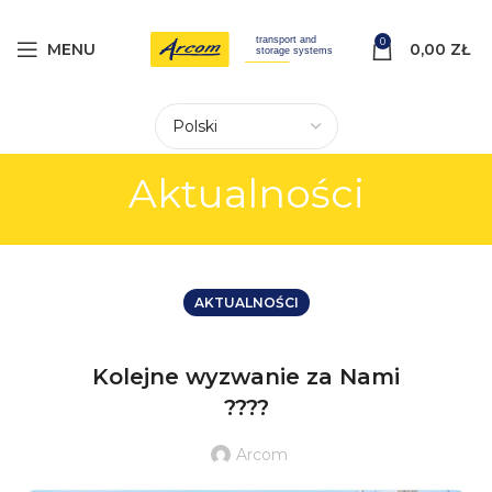
0
MENU
0,00
ZŁ
Aktualności
AKTUALNOŚCI
Kolejne wyzwanie za Nami
????
Arcom