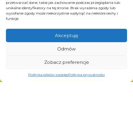
Verniciatura a polvere
przetwarzać dane, takie jak zachowanie podczas przeglądania lub
unikalne identyfikatory na tej stronie. Brak wyrażenia zgody lub
Saldatura automatica e manuale
wycofanie zgody może niekorzystnie wpłynąć na niektóre cechy i
funkcje.
Akceptuję
© Copyright 2023.
All Rights Reserved.
Odmów
Il marchio Arcom è protetto
REGON: 850412167, NIP:
dal certificato n. 290764
PL868-10-14-503, KRS:
rilasciato dall’Ufficio Brevetti
0000973495 wyst. przez Sąd
Zobacz preferencje
della Repubblica di
Rejonowy dla Krakowa-
Polonia.
Tutti i diritti riservati.
Śródmieścia z dnia
Polityka plików cookies
Polityka prywatności
22.02.2002r. D-U-N-S
(367486706)