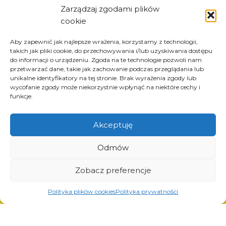
Zarządzaj zgodami plików
Prodotti
cookie
Soluzioni per l’industria dei pneumatici
Aby zapewnić jak najlepsze wrażenia, korzystamy z technologii,
Soluzioni per l’industria petrolifera e del gas
takich jak pliki cookie, do przechowywania i/lub uzyskiwania dostępu
Soluzioni per il trasporto e la logistica
do informacji o urządzeniu. Zgoda na te technologie pozwoli nam
przetwarzać dane, takie jak zachowanie podczas przeglądania lub
Soluzioni per l’industria automobilistica
unikalne identyfikatory na tej stronie. Brak wyrażenia zgody lub
wycofanie zgody może niekorzystnie wpłynąć na niektóre cechy i
funkcje.
Servizi
Akceptuję
Taglio laser
Odmów
Verniciatura a polvere
Saldatura automatica e manuale
Zobacz preferencje
Polityka plików cookies
Polityka prywatności
© Copyright 2023.
All Rights Reserved.