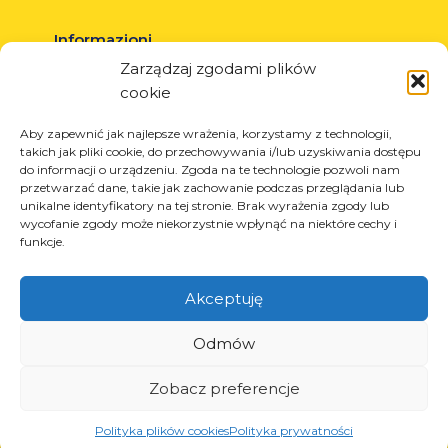
Informazioni
Zarządzaj zgodami plików
Circa la società
cookie
Notizia
Carriera
Aby zapewnić jak najlepsze wrażenia, korzystamy z technologii,
takich jak pliki cookie, do przechowywania i/lub uzyskiwania dostępu
Progetti UE
do informacji o urządzeniu. Zgoda na te technologie pozwoli nam
Contatto
przetwarzać dane, takie jak zachowanie podczas przeglądania lub
unikalne identyfikatory na tej stronie. Brak wyrażenia zgody lub
wycofanie zgody może niekorzystnie wpłynąć na niektóre cechy i
funkcje.
Prodotti
Akceptuję
Soluzioni per l’industria dei pneumatici
Soluzioni per l’industria petrolifera e del gas
Odmów
Soluzioni per il trasporto e la logistica
Zobacz preferencje
Soluzioni per l’industria automobilistica
Polityka plików cookies
Polityka prywatności