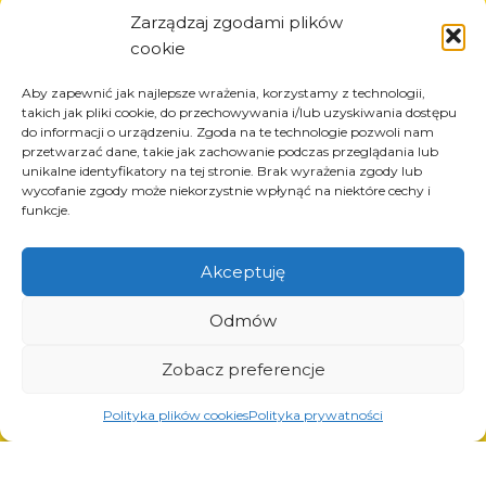
Informazioni
Zarządzaj zgodami plików
cookie
Circa la società
Notizia
Aby zapewnić jak najlepsze wrażenia, korzystamy z technologii,
Carriera
takich jak pliki cookie, do przechowywania i/lub uzyskiwania dostępu
do informacji o urządzeniu. Zgoda na te technologie pozwoli nam
Progetti UE
przetwarzać dane, takie jak zachowanie podczas przeglądania lub
Contatto
unikalne identyfikatory na tej stronie. Brak wyrażenia zgody lub
wycofanie zgody może niekorzystnie wpłynąć na niektóre cechy i
funkcje.
Akceptuję
Prodotti
Soluzioni per l’industria dei pneumatici
Odmów
Soluzioni per l’industria petrolifera e del gas
Soluzioni per il trasporto e la logistica
Zobacz preferencje
Soluzioni per l’industria automobilistica
Polityka plików cookies
Polityka prywatności