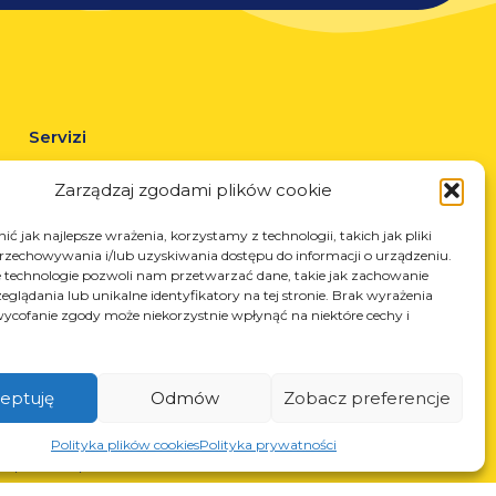
Servizi
Taglio laser
Zarządzaj zgodami plików cookie
Verniciatura a polvere
Saldatura automatica e manuale
ć jak najlepsze wrażenia, korzystamy z technologii, takich jak pliki
przechowywania i/lub uzyskiwania dostępu do informacji o urządzeniu.
 technologie pozwoli nam przetwarzać dane, takie jak zachowanie
eglądania lub unikalne identyfikatory na tej stronie. Brak wyrażenia
ycofanie zgody może niekorzystnie wpłynąć na niektóre cechy i
eptuję
Odmów
Zobacz preferencje
N: 850412167, NIP: PL868-10-14-503, KRS: 0000973495 wyst.
Polityka plików cookies
Polityka prywatności
z Sąd Rejonowy dla Krakowa-Śródmieścia z dnia 22.02.2002r. D-
S (367486706)