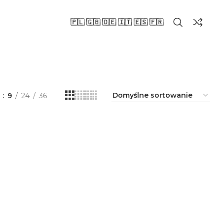
🇵🇱 🇬🇧 🇩🇪 🇮🇹 🇪🇸 🇫🇷
a
9
24
36