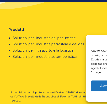
Prodotti
Soluzioni per l’industria dei pneumatici
Soluzioni per l’industria petrolifera e del gas
Soluzioni per il trasporto e la logistica
Aby zapewni
cookie, do 
Soluzioni per l’industria automobilistica
Zgoda na te
podczas prz
zgody lub w
funkcje.
Akc
Il marchio Arcom è protetto dal certificato n. 290764 rilasciato
REGO
dall’Ufficio Brevetti della Repubblica di Polonia.
Tutti i diritti
prze
riservati.
U-N-