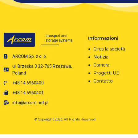
Informazioni
Circa la società
ARCOM Sp. z o. o.
Notizia
Carriera
ul. Brzeska 3 32-765 Rzezawa,
Progetti UE
Poland
Contatto
+48 14 6960400
+48 14 6960401
info@arcom.net.pl
© Copyright 2023.
All Rights Reserved.