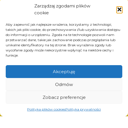
Informazioni
Zarządzaj zgodami plików
cookie
Circa la società
Notizia
Aby zapewnić jak najlepsze wrażenia, korzystamy z technologii,
Carriera
takich jak pliki cookie, do przechowywania i/lub uzyskiwania dostępu
do informacji o urządzeniu. Zgoda na te technologie pozwoli nam
Progetti UE
przetwarzać dane, takie jak zachowanie podczas przeglądania lub
Contatto
unikalne identyfikatory na tej stronie. Brak wyrażenia zgody lub
wycofanie zgody może niekorzystnie wpłynąć na niektóre cechy i
funkcje.
Akceptuję
Prodotti
Soluzioni per l’industria dei pneumatici
Odmów
Soluzioni per l’industria petrolifera e del gas
Soluzioni per il trasporto e la logistica
Zobacz preferencje
Soluzioni per l’industria automobilistica
Polityka plików cookies
Polityka prywatności