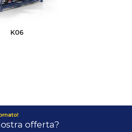
K06
ornato!
nostra offerta?