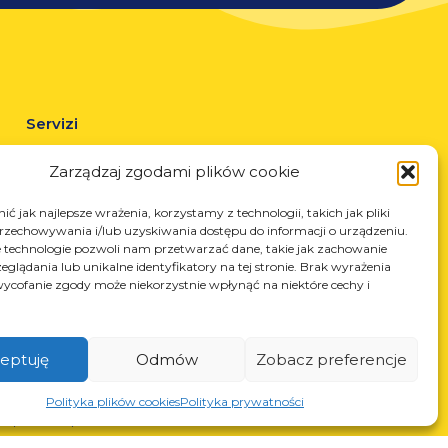
Servizi
Taglio laser
Zarządzaj zgodami plików cookie
Verniciatura a polvere
Saldatura automatica e manuale
ć jak najlepsze wrażenia, korzystamy z technologii, takich jak pliki
przechowywania i/lub uzyskiwania dostępu do informacji o urządzeniu.
 technologie pozwoli nam przetwarzać dane, takie jak zachowanie
eglądania lub unikalne identyfikatory na tej stronie. Brak wyrażenia
ycofanie zgody może niekorzystnie wpłynąć na niektóre cechy i
eptuję
Odmów
Zobacz preferencje
N: 850412167, NIP: PL868-10-14-503, KRS: 0000973495 wyst.
Polityka plików cookies
Polityka prywatności
z Sąd Rejonowy dla Krakowa-Śródmieścia z dnia 22.02.2002r. D-
S (367486706)