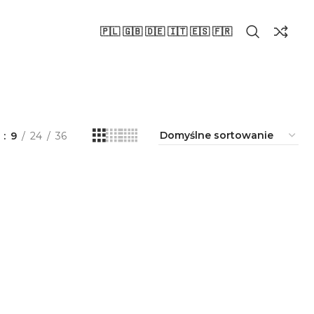
🇵🇱 🇬🇧 🇩🇪 🇮🇹 🇪🇸 🇫🇷
a
9
24
36