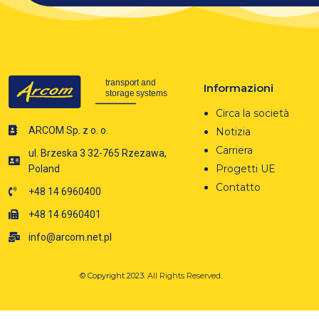
Informazioni
Circa la società
ARCOM Sp. z o. o.
Notizia
Carriera
ul. Brzeska 3 32-765 Rzezawa,
Progetti UE
Poland
Contatto
+48 14 6960400
+48 14 6960401
info@arcom.net.pl
© Copyright 2023.
All Rights Reserved.