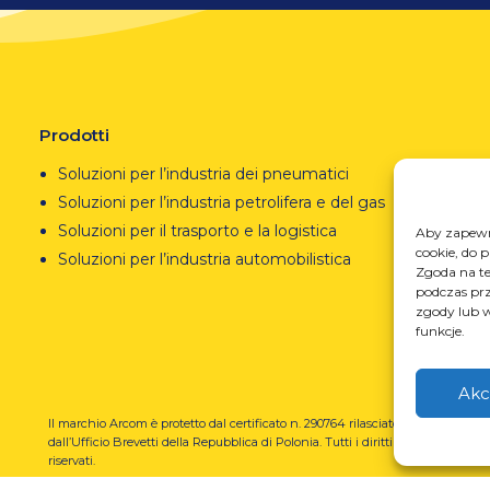
Prodotti
Soluzioni per l’industria dei pneumatici
Soluzioni per l’industria petrolifera e del gas
Soluzioni per il trasporto e la logistica
Aby zapewni
cookie, do 
Soluzioni per l’industria automobilistica
Zgoda na te
podczas prz
zgody lub w
funkcje.
Akc
Il marchio Arcom è protetto dal certificato n. 290764 rilasciato
REGO
dall’Ufficio Brevetti della Repubblica di Polonia.
Tutti i diritti
prze
riservati.
U-N-