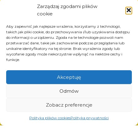
Informazioni
Zarządzaj zgodami plików
cookie
Circa la società
Notizia
Aby zapewnić jak najlepsze wrażenia, korzystamy z technologii,
Carriera
takich jak pliki cookie, do przechowywania i/lub uzyskiwania dostępu
do informacji o urządzeniu. Zgoda na te technologie pozwoli nam
Progetti UE
przetwarzać dane, takie jak zachowanie podczas przeglądania lub
Contatto
unikalne identyfikatory na tej stronie. Brak wyrażenia zgody lub
wycofanie zgody może niekorzystnie wpłynąć na niektóre cechy i
funkcje.
Akceptuję
Prodotti
Soluzioni per l’industria dei pneumatici
Odmów
Soluzioni per l’industria petrolifera e del gas
Soluzioni per il trasporto e la logistica
Zobacz preferencje
Soluzioni per l’industria automobilistica
Polityka plików cookies
Polityka prywatności