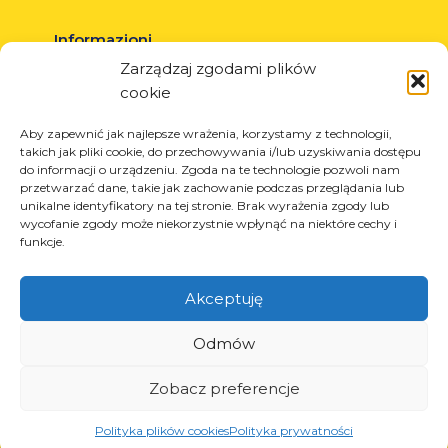
Informazioni
Zarządzaj zgodami plików
Circa la società
cookie
Notizia
Carriera
Aby zapewnić jak najlepsze wrażenia, korzystamy z technologii,
takich jak pliki cookie, do przechowywania i/lub uzyskiwania dostępu
Progetti UE
do informacji o urządzeniu. Zgoda na te technologie pozwoli nam
Contatto
przetwarzać dane, takie jak zachowanie podczas przeglądania lub
unikalne identyfikatory na tej stronie. Brak wyrażenia zgody lub
wycofanie zgody może niekorzystnie wpłynąć na niektóre cechy i
funkcje.
Prodotti
Akceptuję
Soluzioni per l’industria dei pneumatici
Soluzioni per l’industria petrolifera e del gas
Odmów
Soluzioni per il trasporto e la logistica
Zobacz preferencje
Soluzioni per l’industria automobilistica
Polityka plików cookies
Polityka prywatności