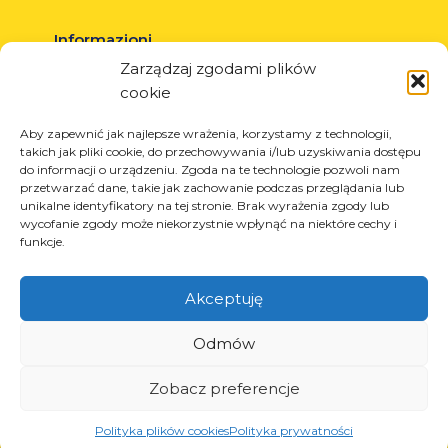
Informazioni
Zarządzaj zgodami plików
Circa la società
cookie
Notizia
Carriera
Aby zapewnić jak najlepsze wrażenia, korzystamy z technologii,
takich jak pliki cookie, do przechowywania i/lub uzyskiwania dostępu
Progetti UE
do informacji o urządzeniu. Zgoda na te technologie pozwoli nam
Contatto
przetwarzać dane, takie jak zachowanie podczas przeglądania lub
unikalne identyfikatory na tej stronie. Brak wyrażenia zgody lub
wycofanie zgody może niekorzystnie wpłynąć na niektóre cechy i
funkcje.
Prodotti
Akceptuję
Soluzioni per l’industria dei pneumatici
Soluzioni per l’industria petrolifera e del gas
Odmów
Soluzioni per il trasporto e la logistica
Zobacz preferencje
Soluzioni per l’industria automobilistica
Polityka plików cookies
Polityka prywatności