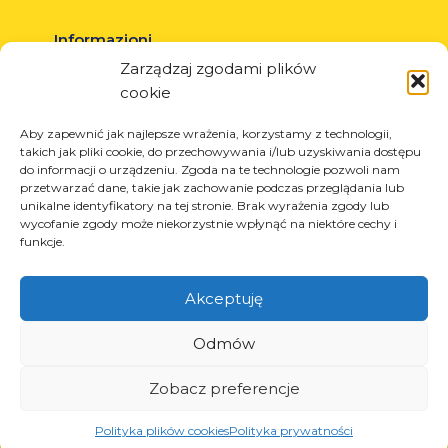
Informazioni
Zarządzaj zgodami plików
Circa la società
cookie
Notizia
Carriera
Aby zapewnić jak najlepsze wrażenia, korzystamy z technologii,
takich jak pliki cookie, do przechowywania i/lub uzyskiwania dostępu
Progetti UE
do informacji o urządzeniu. Zgoda na te technologie pozwoli nam
Contatto
przetwarzać dane, takie jak zachowanie podczas przeglądania lub
unikalne identyfikatory na tej stronie. Brak wyrażenia zgody lub
wycofanie zgody może niekorzystnie wpłynąć na niektóre cechy i
funkcje.
Prodotti
Akceptuję
Soluzioni per l’industria dei pneumatici
Soluzioni per l’industria petrolifera e del gas
Odmów
Soluzioni per il trasporto e la logistica
Zobacz preferencje
Soluzioni per l’industria automobilistica
Polityka plików cookies
Polityka prywatności