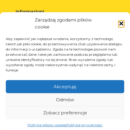
Informazioni
Zarządzaj zgodami plików
Circa la società
cookie
Notizia
Carriera
Aby zapewnić jak najlepsze wrażenia, korzystamy z technologii,
takich jak pliki cookie, do przechowywania i/lub uzyskiwania dostępu
Progetti UE
do informacji o urządzeniu. Zgoda na te technologie pozwoli nam
Contatto
przetwarzać dane, takie jak zachowanie podczas przeglądania lub
unikalne identyfikatory na tej stronie. Brak wyrażenia zgody lub
wycofanie zgody może niekorzystnie wpłynąć na niektóre cechy i
funkcje.
Prodotti
Akceptuję
Soluzioni per l’industria dei pneumatici
Soluzioni per l’industria petrolifera e del gas
Odmów
Soluzioni per il trasporto e la logistica
Zobacz preferencje
Soluzioni per l’industria automobilistica
Polityka plików cookies
Polityka prywatności