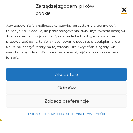
Informazioni
Zarządzaj zgodami plików
cookie
Circa la società
Notizia
Aby zapewnić jak najlepsze wrażenia, korzystamy z technologii,
Carriera
takich jak pliki cookie, do przechowywania i/lub uzyskiwania dostępu
do informacji o urządzeniu. Zgoda na te technologie pozwoli nam
Progetti UE
przetwarzać dane, takie jak zachowanie podczas przeglądania lub
Contatto
unikalne identyfikatory na tej stronie. Brak wyrażenia zgody lub
wycofanie zgody może niekorzystnie wpłynąć na niektóre cechy i
funkcje.
Akceptuję
Prodotti
Soluzioni per l’industria dei pneumatici
Odmów
Soluzioni per l’industria petrolifera e del gas
Soluzioni per il trasporto e la logistica
Zobacz preferencje
Soluzioni per l’industria automobilistica
Polityka plików cookies
Polityka prywatności