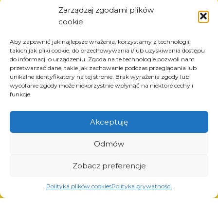
Informazioni
Zarządzaj zgodami plików
cookie
Circa la società
Notizia
Aby zapewnić jak najlepsze wrażenia, korzystamy z technologii,
Carriera
takich jak pliki cookie, do przechowywania i/lub uzyskiwania dostępu
do informacji o urządzeniu. Zgoda na te technologie pozwoli nam
Progetti UE
przetwarzać dane, takie jak zachowanie podczas przeglądania lub
Contatto
unikalne identyfikatory na tej stronie. Brak wyrażenia zgody lub
wycofanie zgody może niekorzystnie wpłynąć na niektóre cechy i
funkcje.
Akceptuję
Prodotti
Soluzioni per l’industria dei pneumatici
Odmów
Soluzioni per l’industria petrolifera e del gas
Soluzioni per il trasporto e la logistica
Zobacz preferencje
Soluzioni per l’industria automobilistica
Polityka plików cookies
Polityka prywatności