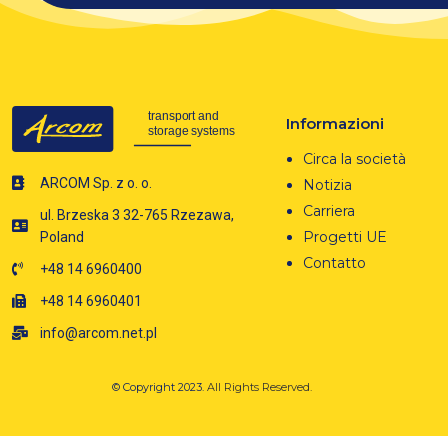
Informazioni
Circa la società
ARCOM Sp. z o. o.
Notizia
Carriera
ul. Brzeska 3 32-765 Rzezawa,
Progetti UE
Poland
Contatto
+48 14 6960400
+48 14 6960401
info@arcom.net.pl
© Copyright 2023.
All Rights Reserved.