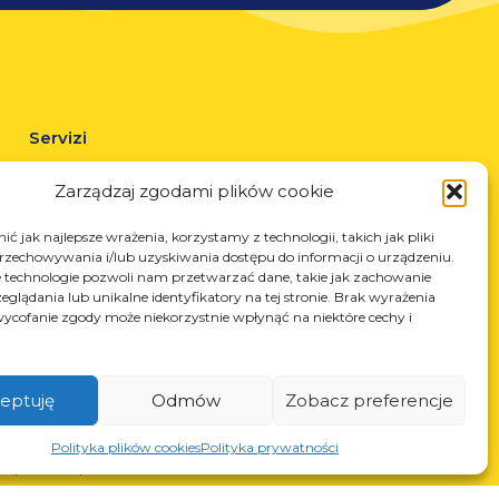
Servizi
Taglio laser
Zarządzaj zgodami plików cookie
Verniciatura a polvere
Saldatura automatica e manuale
ć jak najlepsze wrażenia, korzystamy z technologii, takich jak pliki
przechowywania i/lub uzyskiwania dostępu do informacji o urządzeniu.
 technologie pozwoli nam przetwarzać dane, takie jak zachowanie
eglądania lub unikalne identyfikatory na tej stronie. Brak wyrażenia
ycofanie zgody może niekorzystnie wpłynąć na niektóre cechy i
eptuję
Odmów
Zobacz preferencje
N: 850412167, NIP: PL868-10-14-503, KRS: 0000973495 wyst.
Polityka plików cookies
Polityka prywatności
z Sąd Rejonowy dla Krakowa-Śródmieścia z dnia 22.02.2002r. D-
S (367486706)