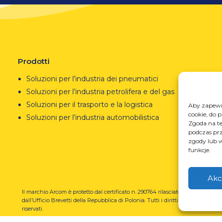
Prodotti
Soluzioni per l’industria dei pneumatici
Soluzioni per l’industria petrolifera e del gas
Soluzioni per il trasporto e la logistica
Aby zapewni
cookie, do 
Soluzioni per l’industria automobilistica
Zgoda na te
podczas prz
zgody lub w
funkcje.
Akc
Il marchio Arcom è protetto dal certificato n. 290764 rilasciato
REGO
dall’Ufficio Brevetti della Repubblica di Polonia.
Tutti i diritti
prze
riservati.
U-N-