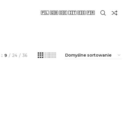
🇵🇱 🇬🇧 🇩🇪 🇮🇹 🇪🇸 🇫🇷
a
9
24
36