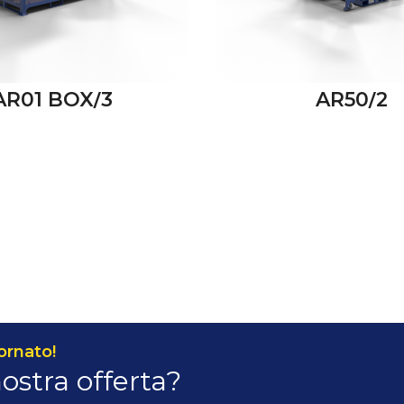
AR01 BOX/3
AR50/2
ornato!
nostra offerta?