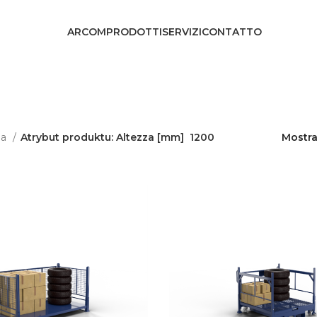
ARCOM
PRODOTTI
SERVIZI
CONTATTO
na
Atrybut produktu: Altezza [mm]
1200
Mostr