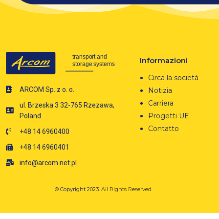
Informazioni
Circa la società
ARCOM Sp. z o. o.
Notizia
Carriera
ul. Brzeska 3 32-765 Rzezawa,
Progetti UE
Poland
Contatto
+48 14 6960400
+48 14 6960401
info@arcom.net.pl
© Copyright 2023.
All Rights Reserved.