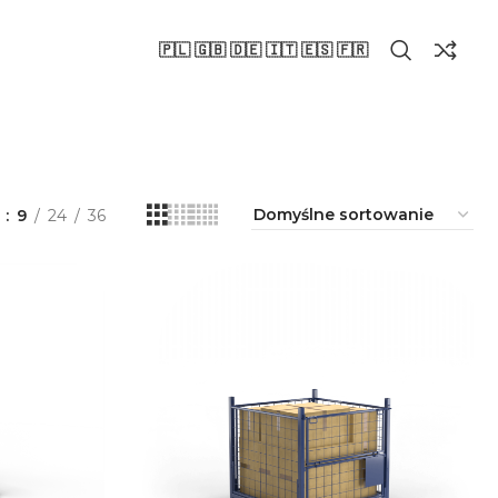
🇵🇱 🇬🇧 🇩🇪 🇮🇹 🇪🇸 🇫🇷
a
9
24
36