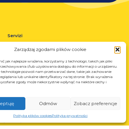
Servizi
Taglio laser
Zarządzaj zgodami plików cookie
Verniciatura a polvere
Saldatura automatica e manuale
ć jak najlepsze wrażenia, korzystamy z technologii, takich jak pliki
przechowywania i/lub uzyskiwania dostępu do informacji o urządzeniu.
 technologie pozwoli nam przetwarzać dane, takie jak zachowanie
eglądania lub unikalne identyfikatory na tej stronie. Brak wyrażenia
ycofanie zgody może niekorzystnie wpłynąć na niektóre cechy i
eptuję
Odmów
Zobacz preferencje
N: 850412167, NIP: PL868-10-14-503, KRS: 0000973495 wyst.
Polityka plików cookies
Polityka prywatności
z Sąd Rejonowy dla Krakowa-Śródmieścia z dnia 22.02.2002r. D-
S (367486706)