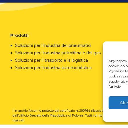
Prodotti
Soluzioni per l’industria dei pneumatici
Soluzioni per l’industria petrolifera e del gas
Soluzioni per il trasporto e la logistica
Aby zapewni
cookie, do 
Soluzioni per l’industria automobilistica
Zgoda na te
podczas prz
zgody lub w
funkcje.
Akc
Il marchio Arcom è protetto dal certificato n. 290764 rilasciato
REGO
dall’Ufficio Brevetti della Repubblica di Polonia.
Tutti i diritti
prze
riservati.
U-N-