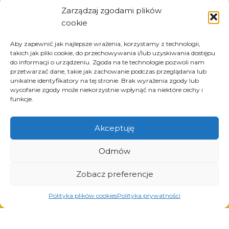
Informazioni
Zarządzaj zgodami plików
cookie
Circa la società
Notizia
Aby zapewnić jak najlepsze wrażenia, korzystamy z technologii,
Carriera
takich jak pliki cookie, do przechowywania i/lub uzyskiwania dostępu
do informacji o urządzeniu. Zgoda na te technologie pozwoli nam
Progetti UE
przetwarzać dane, takie jak zachowanie podczas przeglądania lub
Contatto
unikalne identyfikatory na tej stronie. Brak wyrażenia zgody lub
wycofanie zgody może niekorzystnie wpłynąć na niektóre cechy i
funkcje.
Akceptuję
Prodotti
Soluzioni per l’industria dei pneumatici
Odmów
Soluzioni per l’industria petrolifera e del gas
Soluzioni per il trasporto e la logistica
Zobacz preferencje
Soluzioni per l’industria automobilistica
Polityka plików cookies
Polityka prywatności