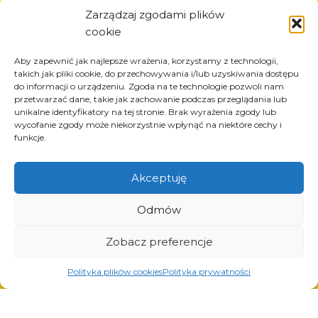
Informazioni
Zarządzaj zgodami plików
cookie
Circa la società
Notizia
Aby zapewnić jak najlepsze wrażenia, korzystamy z technologii,
Carriera
takich jak pliki cookie, do przechowywania i/lub uzyskiwania dostępu
do informacji o urządzeniu. Zgoda na te technologie pozwoli nam
Progetti UE
przetwarzać dane, takie jak zachowanie podczas przeglądania lub
Contatto
unikalne identyfikatory na tej stronie. Brak wyrażenia zgody lub
wycofanie zgody może niekorzystnie wpłynąć na niektóre cechy i
funkcje.
Akceptuję
Prodotti
Soluzioni per l’industria dei pneumatici
Odmów
Soluzioni per l’industria petrolifera e del gas
Soluzioni per il trasporto e la logistica
Zobacz preferencje
Soluzioni per l’industria automobilistica
Polityka plików cookies
Polityka prywatności