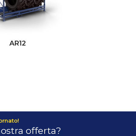
AR12
ornato!
nostra offerta?