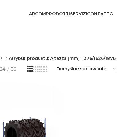
ARCOM
PRODOTTI
SERVIZI
CONTATTO
na
Atrybut produktu: Altezza [mm]
1376/1626/1876
24
36