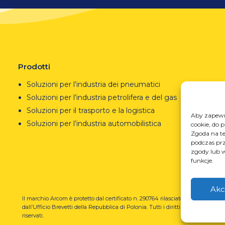
Prodotti
Soluzioni per l’industria dei pneumatici
Soluzioni per l’industria petrolifera e del gas
Soluzioni per il trasporto e la logistica
Aby zapewni
Soluzioni per l’industria automobilistica
cookie, do 
Zgoda na te
podczas prz
zgody lub w
funkcje.
Akc
Il marchio Arcom è protetto dal certificato n. 290764 rilasciato
REGO
dall’Ufficio Brevetti della Repubblica di Polonia.
Tutti i diritti
prze
riservati.
U-N-