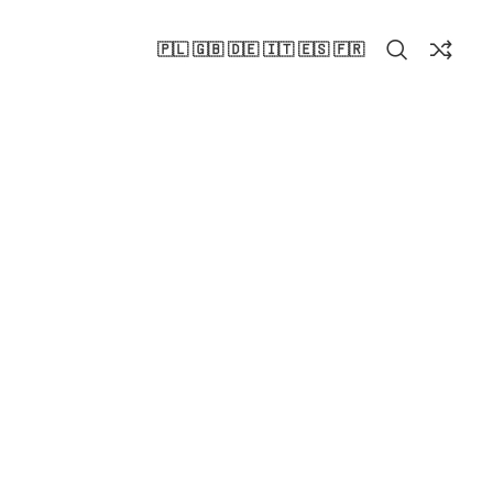
🇵🇱 🇬🇧 🇩🇪 🇮🇹 🇪🇸 🇫🇷