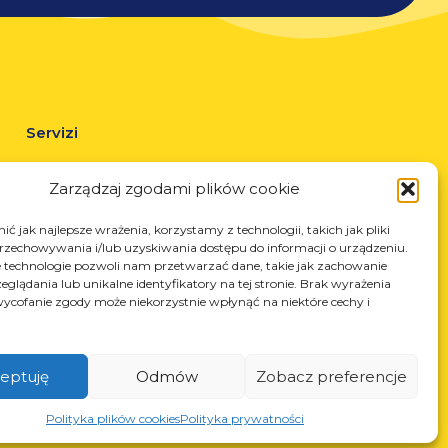
Servizi
Taglio laser
Zarządzaj zgodami plików cookie
Verniciatura a polvere
Saldatura automatica e manuale
ć jak najlepsze wrażenia, korzystamy z technologii, takich jak pliki
przechowywania i/lub uzyskiwania dostępu do informacji o urządzeniu.
 technologie pozwoli nam przetwarzać dane, takie jak zachowanie
eglądania lub unikalne identyfikatory na tej stronie. Brak wyrażenia
ycofanie zgody może niekorzystnie wpłynąć na niektóre cechy i
eptuję
Odmów
Zobacz preferencje
N: 850412167, NIP: PL868-10-14-503, KRS: 0000973495 wyst.
z Sąd Rejonowy dla Krakowa-Śródmieścia z dnia 22.02.2002r. D-
Polityka plików cookies
Polityka prywatności
S (367486706)