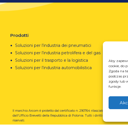
Prodotti
Soluzioni per l’industria dei pneumatici
Soluzioni per l’industria petrolifera e del gas
Soluzioni per il trasporto e la logistica
Aby zapewni
cookie, do 
Soluzioni per l’industria automobilistica
Zgoda na te
podczas prz
zgody lub w
funkcje.
Akc
Il marchio Arcom è protetto dal certificato n. 290764 rilasciato
REGO
dall’Ufficio Brevetti della Repubblica di Polonia.
Tutti i diritti
prze
riservati.
U-N-