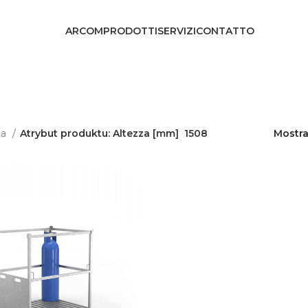
ARCOM
PRODOTTI
SERVIZI
CONTATTO
na
Atrybut produktu: Altezza [mm]
1508
Mostr