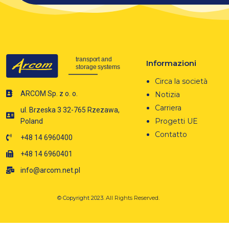
Informazioni
Circa la società
ARCOM Sp. z o. o.
Notizia
Carriera
ul. Brzeska 3 32-765 Rzezawa,
Progetti UE
Poland
Contatto
+48 14 6960400
+48 14 6960401
info@arcom.net.pl
© Copyright 2023.
All Rights Reserved.