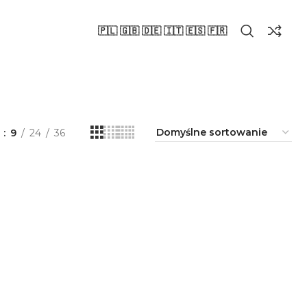
🇵🇱 🇬🇧 🇩🇪 🇮🇹 🇪🇸 🇫🇷
a
9
24
36