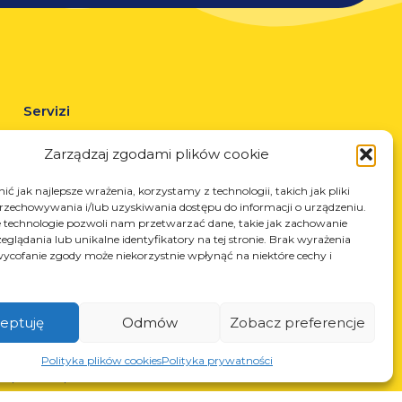
Servizi
Taglio laser
Zarządzaj zgodami plików cookie
Verniciatura a polvere
Saldatura automatica e manuale
ć jak najlepsze wrażenia, korzystamy z technologii, takich jak pliki
przechowywania i/lub uzyskiwania dostępu do informacji o urządzeniu.
 technologie pozwoli nam przetwarzać dane, takie jak zachowanie
eglądania lub unikalne identyfikatory na tej stronie. Brak wyrażenia
ycofanie zgody może niekorzystnie wpłynąć na niektóre cechy i
eptuję
Odmów
Zobacz preferencje
N: 850412167, NIP: PL868-10-14-503, KRS: 0000973495 wyst.
Polityka plików cookies
Polityka prywatności
z Sąd Rejonowy dla Krakowa-Śródmieścia z dnia 22.02.2002r. D-
S (367486706)