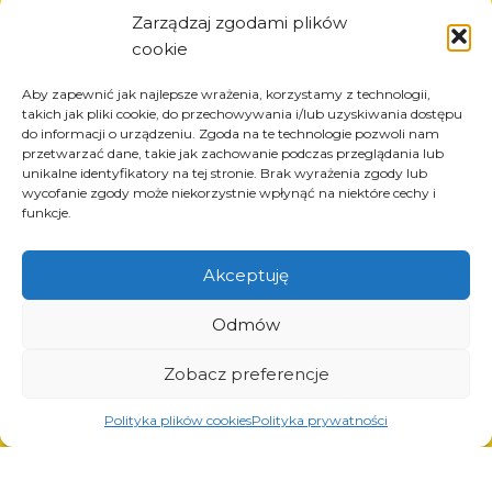
Informazioni
Zarządzaj zgodami plików
cookie
Circa la società
Notizia
Aby zapewnić jak najlepsze wrażenia, korzystamy z technologii,
Carriera
takich jak pliki cookie, do przechowywania i/lub uzyskiwania dostępu
do informacji o urządzeniu. Zgoda na te technologie pozwoli nam
Progetti UE
przetwarzać dane, takie jak zachowanie podczas przeglądania lub
Contatto
unikalne identyfikatory na tej stronie. Brak wyrażenia zgody lub
wycofanie zgody może niekorzystnie wpłynąć na niektóre cechy i
funkcje.
Akceptuję
Prodotti
Soluzioni per l’industria dei pneumatici
Odmów
Soluzioni per l’industria petrolifera e del gas
Soluzioni per il trasporto e la logistica
Zobacz preferencje
Soluzioni per l’industria automobilistica
Polityka plików cookies
Polityka prywatności