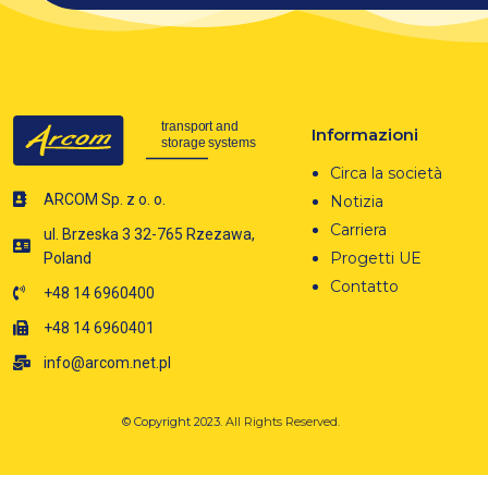
Informazioni
Circa la società
ARCOM Sp. z o. o.
Notizia
Carriera
ul. Brzeska 3 32-765 Rzezawa,
Progetti UE
Poland
Contatto
+48 14 6960400
+48 14 6960401
info@arcom.net.pl
© Copyright 2023.
All Rights Reserved.