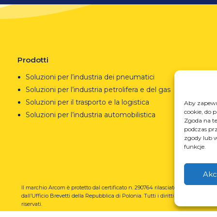
Prodotti
Soluzioni per l’industria dei pneumatici
Soluzioni per l’industria petrolifera e del gas
Soluzioni per il trasporto e la logistica
Aby zapewni
cookie, do 
Soluzioni per l’industria automobilistica
Zgoda na te
podczas prz
zgody lub w
funkcje.
Akc
Il marchio Arcom è protetto dal certificato n. 290764 rilasciato
REGO
dall’Ufficio Brevetti della Repubblica di Polonia.
Tutti i diritti
prze
riservati.
U-N-