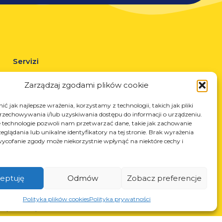
Servizi
Taglio laser
Zarządzaj zgodami plików cookie
Verniciatura a polvere
Saldatura automatica e manuale
ć jak najlepsze wrażenia, korzystamy z technologii, takich jak pliki
przechowywania i/lub uzyskiwania dostępu do informacji o urządzeniu.
 technologie pozwoli nam przetwarzać dane, takie jak zachowanie
eglądania lub unikalne identyfikatory na tej stronie. Brak wyrażenia
ycofanie zgody może niekorzystnie wpłynąć na niektóre cechy i
eptuję
Odmów
Zobacz preferencje
N: 850412167, NIP: PL868-10-14-503, KRS: 0000973495 wyst.
Polityka plików cookies
Polityka prywatności
z Sąd Rejonowy dla Krakowa-Śródmieścia z dnia 22.02.2002r. D-
S (367486706)