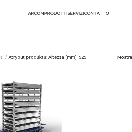
ARCOM
PRODOTTI
SERVIZI
CONTATTO
na
Atrybut produktu: Altezza [mm]
525
Mostr