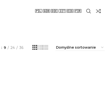
🇵🇱 🇬🇧 🇩🇪 🇮🇹 🇪🇸 🇫🇷
a
9
24
36