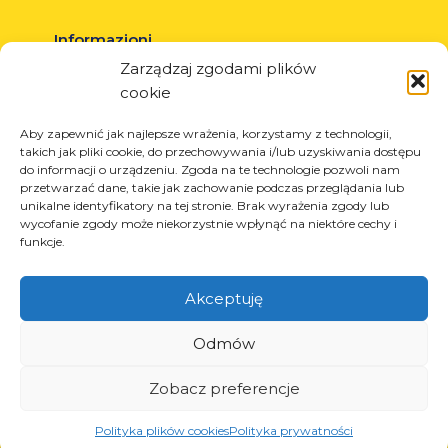
Informazioni
Zarządzaj zgodami plików
Circa la società
cookie
Notizia
Carriera
Aby zapewnić jak najlepsze wrażenia, korzystamy z technologii,
takich jak pliki cookie, do przechowywania i/lub uzyskiwania dostępu
Progetti UE
do informacji o urządzeniu. Zgoda na te technologie pozwoli nam
Contatto
przetwarzać dane, takie jak zachowanie podczas przeglądania lub
unikalne identyfikatory na tej stronie. Brak wyrażenia zgody lub
wycofanie zgody może niekorzystnie wpłynąć na niektóre cechy i
funkcje.
Prodotti
Akceptuję
Soluzioni per l’industria dei pneumatici
Soluzioni per l’industria petrolifera e del gas
Odmów
Soluzioni per il trasporto e la logistica
Zobacz preferencje
Soluzioni per l’industria automobilistica
Polityka plików cookies
Polityka prywatności