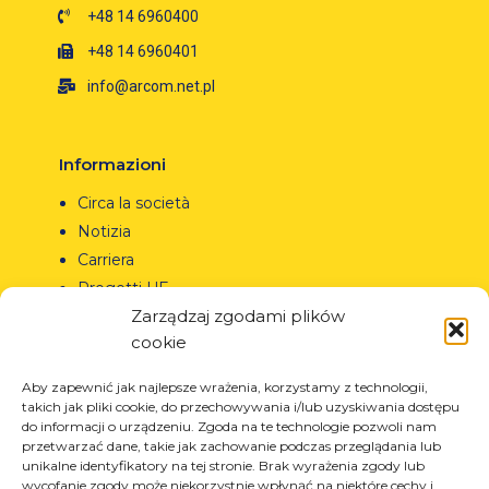
+48 14 6960400
+48 14 6960401
info@arcom.net.pl
Informazioni
Circa la società
Notizia
Carriera
Progetti UE
Zarządzaj zgodami plików
Contatto
cookie
Aby zapewnić jak najlepsze wrażenia, korzystamy z technologii,
takich jak pliki cookie, do przechowywania i/lub uzyskiwania dostępu
Prodotti
do informacji o urządzeniu. Zgoda na te technologie pozwoli nam
przetwarzać dane, takie jak zachowanie podczas przeglądania lub
Soluzioni per l’industria dei pneumatici
unikalne identyfikatory na tej stronie. Brak wyrażenia zgody lub
wycofanie zgody może niekorzystnie wpłynąć na niektóre cechy i
Soluzioni per l’industria petrolifera e del gas