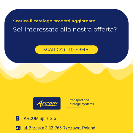
Scarica il catalogo prodotti aggiornato!
Sei interessato alla nostra offerta?
SCARICA (PDF ~9MB)
ARCOM Sp. z o. o.
ul. Brzeska 3 32-765 Rzezawa, Poland