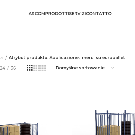
ARCOM
PRODOTTI
SERVIZI
CONTATTO
na
Atrybut produktu: Applicazione:
merci su europallet
24
36