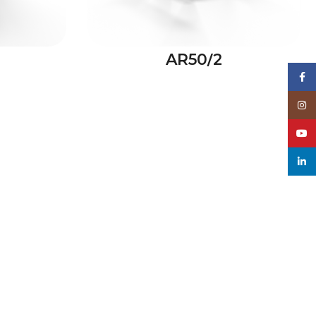
AR50/2
Face
Inst
Yout
Link