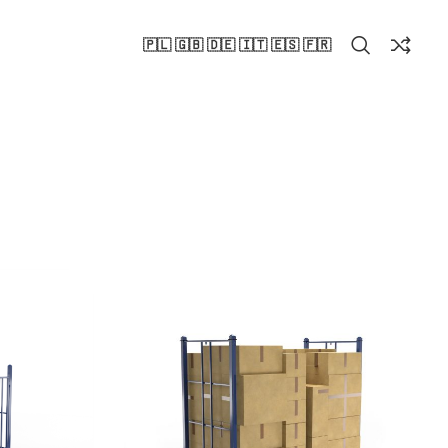
🇵🇱 🇬🇧 🇩🇪 🇮🇹 🇪🇸 🇫🇷