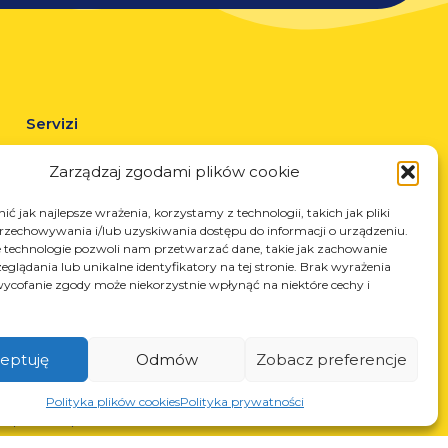
Servizi
Taglio laser
Zarządzaj zgodami plików cookie
Verniciatura a polvere
Saldatura automatica e manuale
ć jak najlepsze wrażenia, korzystamy z technologii, takich jak pliki
przechowywania i/lub uzyskiwania dostępu do informacji o urządzeniu.
 technologie pozwoli nam przetwarzać dane, takie jak zachowanie
eglądania lub unikalne identyfikatory na tej stronie. Brak wyrażenia
ycofanie zgody może niekorzystnie wpłynąć na niektóre cechy i
eptuję
Odmów
Zobacz preferencje
N: 850412167, NIP: PL868-10-14-503, KRS: 0000973495 wyst.
Polityka plików cookies
Polityka prywatności
z Sąd Rejonowy dla Krakowa-Śródmieścia z dnia 22.02.2002r. D-
S (367486706)