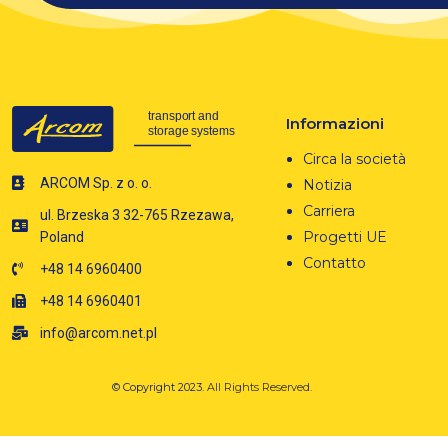
Informazioni
Circa la società
ARCOM Sp. z o. o.
Notizia
Carriera
ul. Brzeska 3 32-765 Rzezawa,
Progetti UE
Poland
Contatto
+48 14 6960400
+48 14 6960401
info@arcom.net.pl
© Copyright 2023.
All Rights Reserved.