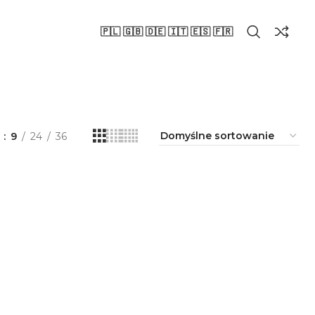
🇵🇱 🇬🇧 🇩🇪 🇮🇹 🇪🇸 🇫🇷
a
9
24
36