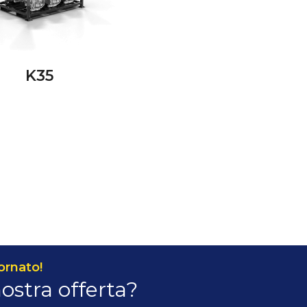
K35
ornato!
nostra offerta?