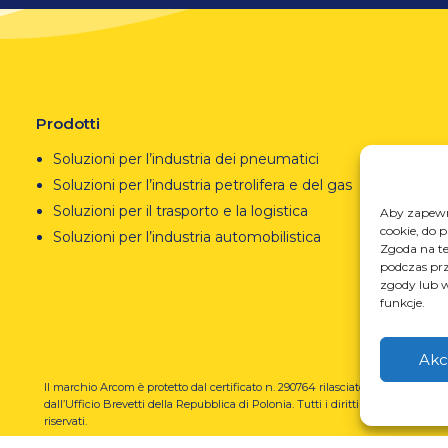
Prodotti
Soluzioni per l’industria dei pneumatici
Soluzioni per l’industria petrolifera e del gas
Soluzioni per il trasporto e la logistica
Aby zapewni
cookie, do 
Soluzioni per l’industria automobilistica
Zgoda na te
podczas prz
zgody lub w
funkcje.
Akc
Il marchio Arcom è protetto dal certificato n. 290764 rilasciato
REGO
dall’Ufficio Brevetti della Repubblica di Polonia.
Tutti i diritti
prze
riservati.
U-N-