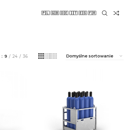
🇵🇱 🇬🇧 🇩🇪 🇮🇹 🇪🇸 🇫🇷
a
9
24
36