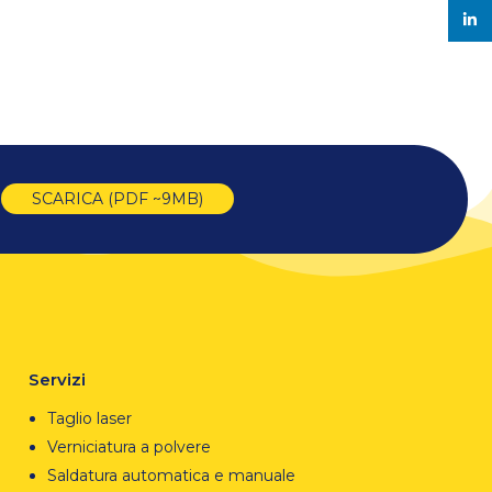
Link
SCARICA (PDF ~9MB)
Servizi
Taglio laser
Verniciatura a polvere
Saldatura automatica e manuale