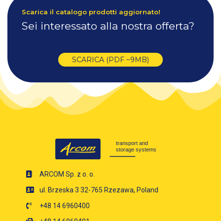
Scarica il catalogo prodotti aggiornato!
Sei interessato alla nostra offerta?
SCARICA (PDF ~9MB)
ARCOM Sp. z o. o.
ul. Brzeska 3 32-765 Rzezawa, Poland
+48 14 6960400