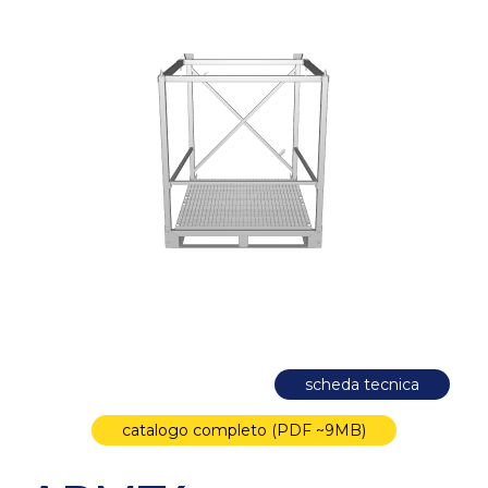
scheda tecnica
catalogo completo (PDF ~9MB)