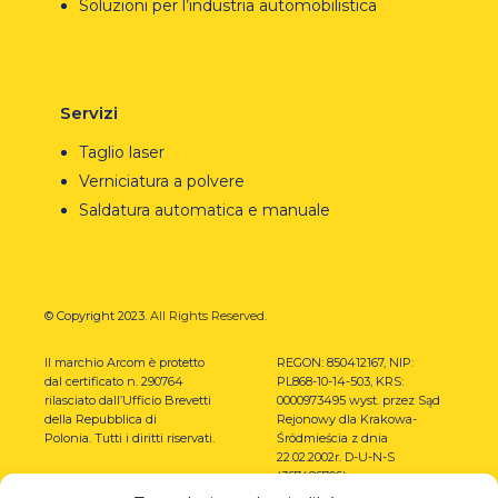
Soluzioni per l’industria automobilistica
Servizi
Taglio laser
Verniciatura a polvere
Saldatura automatica e manuale
© Copyright 2023.
All Rights Reserved.
Il marchio Arcom è protetto
REGON: 850412167, NIP:
dal certificato n. 290764
PL868-10-14-503, KRS:
rilasciato dall’Ufficio Brevetti
0000973495 wyst. przez Sąd
della Repubblica di
Rejonowy dla Krakowa-
Polonia.
Tutti i diritti riservati.
Śródmieścia z dnia
22.02.2002r. D-U-N-S
(367486706)