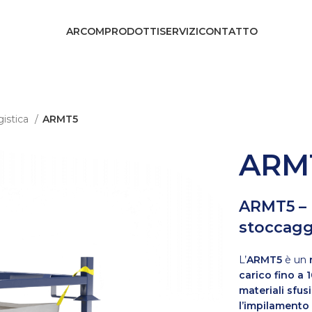
ARCOM
PRODOTTI
SERVIZI
CONTATTO
ogistica
ARMT5
ARM
ARMT5 – P
stoccaggi
L’
ARMT5
è un
carico fino a 
materiali sfusi
l’impilamento f