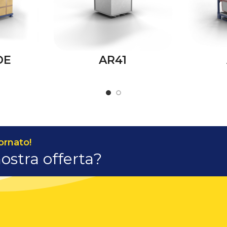
DE
AR41
ornato!
nostra offerta?