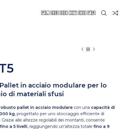
🇵🇱 🇬🇧 🇩🇪 🇮🇹 🇪🇸 🇫🇷
T5
allet in acciaio modulare per lo
o di materiali sfusi
robusto pallet in acciaio modulare
con una
capacità di
1000 kg
, progettato per uno stoccaggio efficiente di
. Grazie alle altezze regolabili dei montanti, consente
ino a 5 livelli
, raggiungendo un’altezza totale
fino a 9