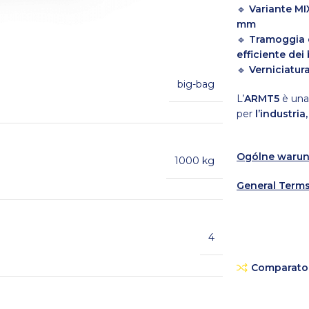
🔹
Variante MI
mm
🔹
Tramoggia 
efficiente dei
🔹
Verniciatur
big-bag
L’
ARMT5
è un
per
l’industria,
Ogólne warun
1000 kg
General Terms
4
Comparato