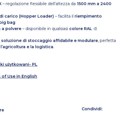
X
– regolazione flessibile dell’altezza da
1500 mm a 2400
di carico (Hopper Loader)
– facilita il
riempimento
 big bag
a a polvere
– disponibile in qualsiasi
colore RAL
🎨
a
soluzione di stoccaggio affidabile e modulare
, perfetta
 l’agricoltura e la logistica
.
ki użytkowani- PL
 of Use in English
Condividi:
re