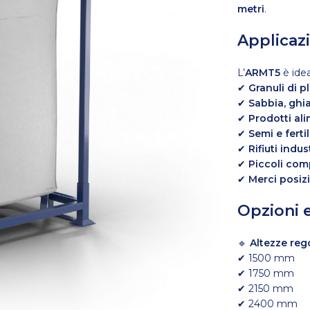
metri
.
Applicaz
L’
ARMT5
è ide
✔
Granuli di p
✔
Sabbia, ghia
✔
Prodotti al
✔
Semi e ferti
✔
Rifiuti indust
✔
Piccoli com
✔
Merci posizi
Opzioni e
🔹
Altezze reg
✔ 1500 mm
✔ 1750 mm
✔ 2150 mm
✔ 2400 mm