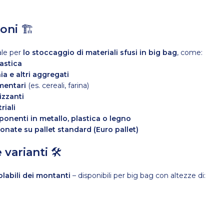
ioni
🏗
ale per
lo stoccaggio di materiali sfusi in big bag
, come:
lastica
ia e altri aggregati
imentari
(es. cereali, farina)
lizzanti
riali
ponenti in metallo, plastica o legno
onate su pallet standard (Euro pallet)
 varianti
🛠
olabili dei montanti
– disponibili per big bag con altezze di: