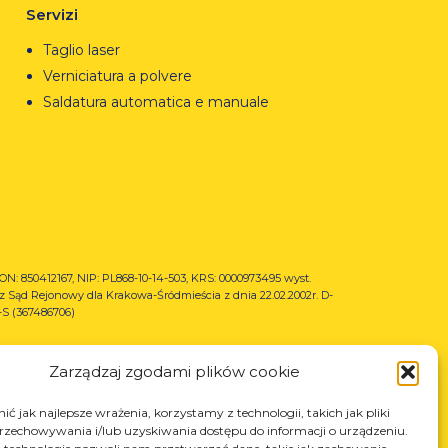
Servizi
Taglio laser
Verniciatura a polvere
Saldatura automatica e manuale
N: 850412167, NIP: PL868-10-14-503, KRS: 0000973495 wyst.
z Sąd Rejonowy dla Krakowa-Śródmieścia z dnia 22.02.2002r. D-
S (367486706)
Zarządzaj zgodami plików cookie
ć jak najlepsze wrażenia, korzystamy z technologii, takich jak pliki
przechowywania i/lub uzyskiwania dostępu do informacji o urządzeniu.