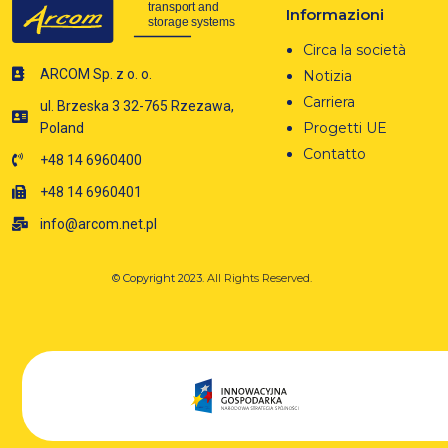
Informazioni
Circa la società
ARCOM Sp. z o. o.
Notizia
Carriera
ul. Brzeska 3 32-765 Rzezawa,
Progetti UE
Poland
Contatto
+48 14 6960400
+48 14 6960401
info@arcom.net.pl
© Copyright 2023.
All Rights Reserved.