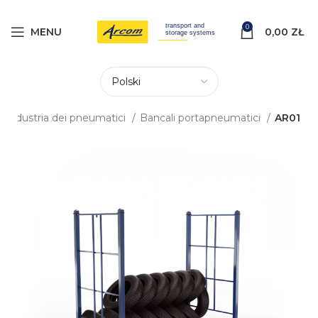
0
MENU
0,00
ZŁ
 l'industria dei pneumatici
Bancali portapneumatici
AR01