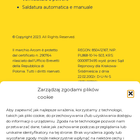
Saldatura automatica e manuale
© Copyright 2023.
All Rights Reserved.
Il marchio Arcom è protetto
REGON: 850412167, NIP:
dal certificato n. 290764
PL868-10-14-503, KRS:
rilasciato dall’Ufficio Brevetti
0000973495 wyst. przez Sąd
della Repubblica di
Rejonowy dla Krakowa-
Polonia.
Tutti i diritti riservati.
Śródmieścia z dnia
22.02.2002r. D-U-N-S
(367486706)
Zarządzaj zgodami plików
cookie
Aby zapewnić jak najlepsze wrażenia, korzystamy z technologii,
takich jak pliki cookie, do przechowywania i/lub uzyskiwania dostępu
do informacji o urządzeniu. Zgoda na te technologie pozwoli nam
przetwarzać dane, takie jak zachowanie podczas przeglądania lub
unikalne identyfikatory na tej stronie. Brak wyrażenia zgody lub
wycofanie zgody może niekorzystnie wpłynąć na niektóre cechy i