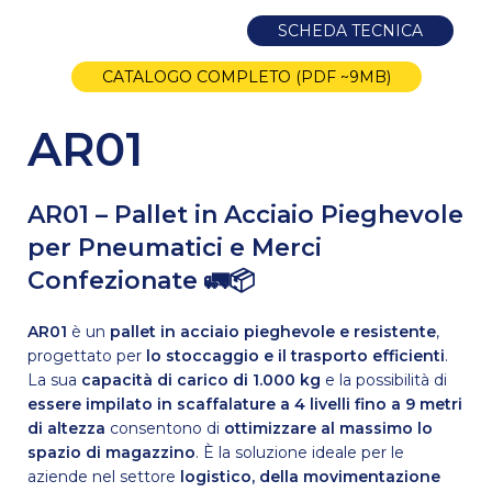
SCHEDA TECNICA
CATALOGO COMPLETO (PDF ~9MB)
AR01
AR01 – Pallet in Acciaio Pieghevole
per Pneumatici e Merci
Confezionate 🚛📦
AR01
è un
pallet in acciaio pieghevole e resistente
,
progettato per
lo stoccaggio e il trasporto efficienti
.
La sua
capacità di carico di 1.000 kg
e la possibilità di
essere impilato in scaffalature a 4 livelli fino a 9 metri
di altezza
consentono di
ottimizzare al massimo lo
spazio di magazzino
. È la soluzione ideale per le
aziende nel settore
logistico, della movimentazione