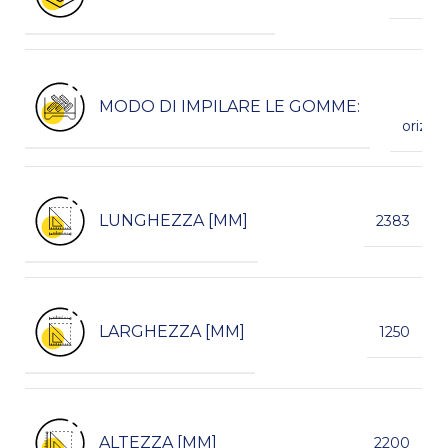
spi
MODO DI IMPILARE LE GOMME:
p
orizzo
LUNGHEZZA [MM]
2383
LARGHEZZA [MM]
1250
ALTEZZA [MM]
2200