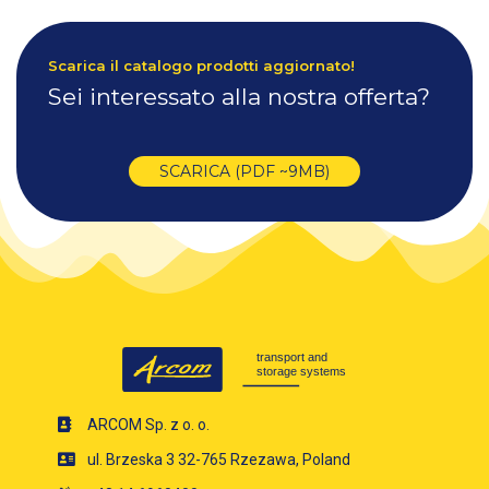
Scarica il catalogo prodotti aggiornato!
Sei interessato alla nostra offerta?
SCARICA (PDF ~9MB)
ARCOM Sp. z o. o.
ul. Brzeska 3 32-765 Rzezawa, Poland