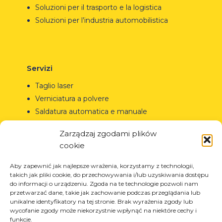
Soluzioni per il trasporto e la logistica
Soluzioni per l’industria automobilistica
Servizi
Taglio laser
Verniciatura a polvere
Saldatura automatica e manuale
Zarządzaj zgodami plików
cookie
© Copyright 2023.
All Rights Reserved.
Aby zapewnić jak najlepsze wrażenia, korzystamy z technologii,
takich jak pliki cookie, do przechowywania i/lub uzyskiwania dostępu
Il marchio Arcom è protetto
REGON: 850412167, NIP:
do informacji o urządzeniu. Zgoda na te technologie pozwoli nam
dal certificato n. 290764
PL868-10-14-503, KRS:
przetwarzać dane, takie jak zachowanie podczas przeglądania lub
rilasciato dall’Ufficio Brevetti
0000973495 wyst. przez Sąd
unikalne identyfikatory na tej stronie. Brak wyrażenia zgody lub
della Repubblica di
Rejonowy dla Krakowa-
wycofanie zgody może niekorzystnie wpłynąć na niektóre cechy i
Polonia.
Tutti i diritti riservati.
Śródmieścia z dnia
funkcje.
22.02.2002r. D-U-N-S