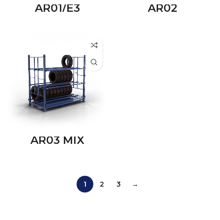
AR01/E3
AR02
AR03 MIX
1
2
3
→