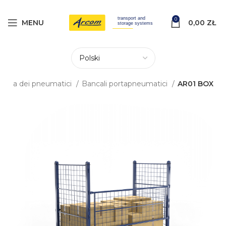
0
MENU
0,00
ZŁ
dustria dei pneumatici
Bancali portapneumatici
AR01 BOX