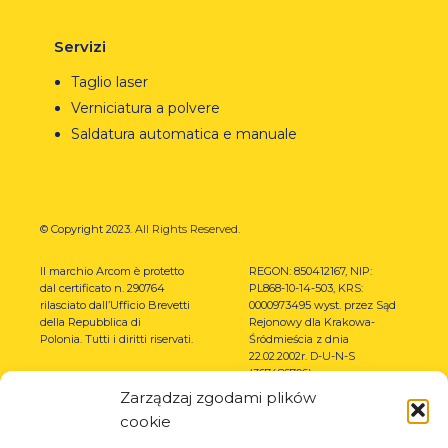
Servizi
Taglio laser
Verniciatura a polvere
Saldatura automatica e manuale
© Copyright 2023.
All Rights Reserved.
Il marchio Arcom è protetto
REGON: 850412167, NIP:
dal certificato n. 290764
PL868-10-14-503, KRS:
rilasciato dall’Ufficio Brevetti
0000973495 wyst. przez Sąd
della Repubblica di
Rejonowy dla Krakowa-
Polonia.
Tutti i diritti riservati.
Śródmieścia z dnia
22.02.2002r. D-U-N-S
(367486706)
Zarządzaj zgodami plików
cookie