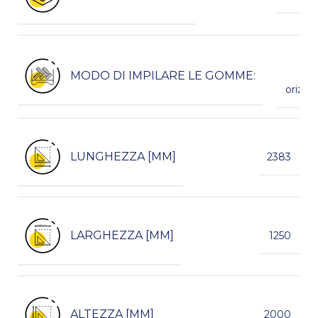
spi
MODO DI IMPILARE LE GOMME:
p
orizzo
LUNGHEZZA [MM]
2383
LARGHEZZA [MM]
1250
ALTEZZA [MM]
2000