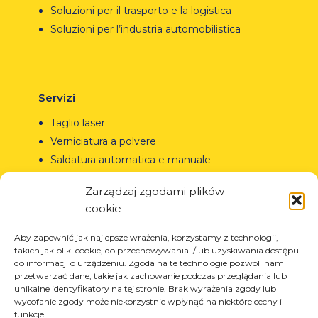
Soluzioni per il trasporto e la logistica
Soluzioni per l’industria automobilistica
Servizi
Taglio laser
Verniciatura a polvere
Saldatura automatica e manuale
Zarządzaj zgodami plików
cookie
© Copyright 2023.
All Rights Reserved.
Aby zapewnić jak najlepsze wrażenia, korzystamy z technologii,
takich jak pliki cookie, do przechowywania i/lub uzyskiwania dostępu
Il marchio Arcom è protetto
REGON: 850412167, NIP:
do informacji o urządzeniu. Zgoda na te technologie pozwoli nam
dal certificato n. 290764
PL868-10-14-503, KRS:
przetwarzać dane, takie jak zachowanie podczas przeglądania lub
rilasciato dall’Ufficio Brevetti
0000973495 wyst. przez Sąd
unikalne identyfikatory na tej stronie. Brak wyrażenia zgody lub
della Repubblica di
Rejonowy dla Krakowa-
wycofanie zgody może niekorzystnie wpłynąć na niektóre cechy i
Polonia.
Tutti i diritti riservati.
Śródmieścia z dnia
funkcje.
22.02.2002r. D-U-N-S