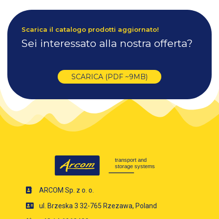
Scarica il catalogo prodotti aggiornato!
Sei interessato alla nostra offerta?
SCARICA (PDF ~9MB)
ARCOM Sp. z o. o.
ul. Brzeska 3 32-765 Rzezawa, Poland