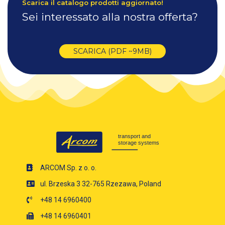
Scarica il catalogo prodotti aggiornato!
Sei interessato alla nostra offerta?
SCARICA (PDF ~9MB)
ARCOM Sp. z o. o.
ul. Brzeska 3 32-765 Rzezawa, Poland
+48 14 6960400
+48 14 6960401