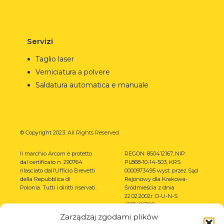
Servizi
Taglio laser
Verniciatura a polvere
Saldatura automatica e manuale
© Copyright 2023.
All Rights Reserved.
Il marchio Arcom è protetto
REGON: 850412167, NIP:
dal certificato n. 290764
PL868-10-14-503, KRS:
rilasciato dall’Ufficio Brevetti
0000973495 wyst. przez Sąd
della Repubblica di
Rejonowy dla Krakowa-
Polonia.
Tutti i diritti riservati.
Śródmieścia z dnia
22.02.2002r. D-U-N-S
(367486706)
Zarządzaj zgodami plików