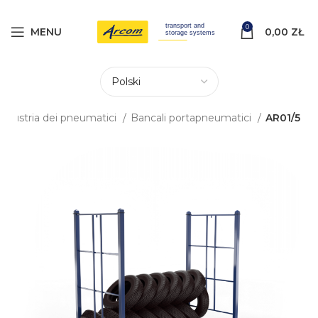
0
MENU
0,00
ZŁ
'industria dei pneumatici
Bancali portapneumatici
AR01/5