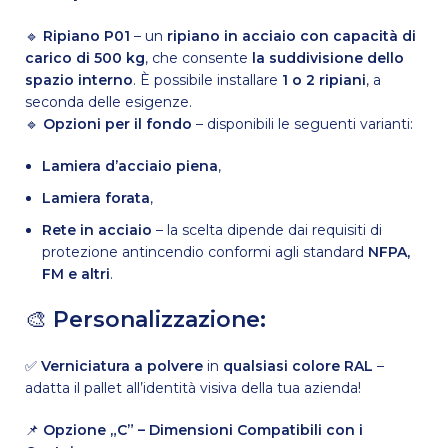
🔹
Ripiano P01
– un
ripiano in acciaio con capacità di
carico di 500 kg
, che consente
la suddivisione dello
spazio interno
. È possibile installare
1 o 2 ripiani
, a
seconda delle esigenze.
🔹
Opzioni per il fondo
– disponibili le seguenti varianti:
Lamiera d’acciaio piena
,
Lamiera forata
,
Rete in acciaio
– la scelta dipende dai requisiti di
protezione antincendio conformi agli standard
NFPA,
FM e altri
.
🎨
Personalizzazione:
✅
Verniciatura a polvere
in
qualsiasi colore RAL
–
adatta il pallet all’identità visiva della tua azienda!
📌
Opzione „C” – Dimensioni Compatibili con i