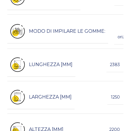
spi
MODO DI IMPILARE LE GOMME:
p
orizzo
LUNGHEZZA [MM]
2383
LARGHEZZA [MM]
1250
ALTEZZA [MM]
2200