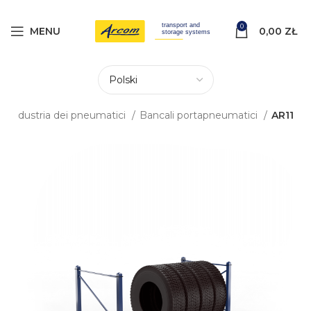
0
MENU
0,00
ZŁ
r l'industria dei pneumatici
Bancali portapneumatici
AR11