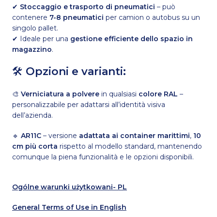
✔
Stoccaggio e trasporto di pneumatici
– può
contenere
7-8 pneumatici
per camion o autobus su un
singolo pallet.
✔ Ideale per una
gestione efficiente dello spazio in
magazzino
.
🛠
Opzioni e varianti:
🎨
Verniciatura a polvere
in qualsiasi
colore RAL
–
personalizzabile per adattarsi all’identità visiva
dell’azienda.
🔹
AR11C
– versione
adattata ai container marittimi
,
10
cm più corta
rispetto al modello standard, mantenendo
comunque la piena funzionalità e le opzioni disponibili.
Ogólne warunki użytkowani- PL
General Terms of Use in English