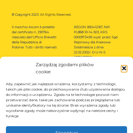
© Copyright 2023.
All Rights Reserved.
Il marchio Arcom è protetto
REGON: 850412167, NIP:
dal certificato n. 290764
PL868-10-14-503, KRS:
rilasciato dall’Ufficio Brevetti
0000973495 wyst. przez Sąd
della Repubblica di
Rejonowy dla Krakowa-
Polonia.
Tutti i diritti riservati.
Śródmieścia z dnia
22.02.2002r. D-U-N-S
(367486706)
Zarządzaj zgodami plików
cookie
Aby zapewnić jak najlepsze wrażenia, korzystamy z technologii,
takich jak pliki cookie, do przechowywania i/lub uzyskiwania dostępu
do informacji o urządzeniu. Zgoda na te technologie pozwoli nam
przetwarzać dane, takie jak zachowanie podczas przeglądania lub
unikalne identyfikatory na tej stronie. Brak wyrażenia zgody lub
wycofanie zgody może niekorzystnie wpłynąć na niektóre cechy i
funkcje.
Akceptuję