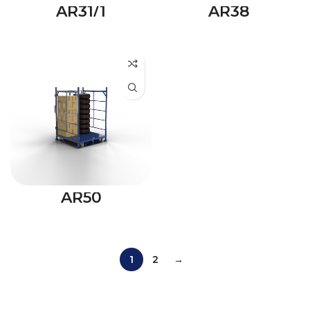
AR31/1
AR38
AR50
1
2
→