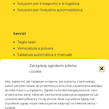
Soluzioni per il trasporto e la logistica
Soluzioni per l’industria automobilistica
Servizi
Taglio laser
Verniciatura a polvere
Saldatura automatica e manuale
Zarządzaj zgodami plików
cookie
© Copyright 2023.
All Rights Reserved.
Aby zapewnić jak najlepsze wrażenia, korzystamy z technologii,
takich jak pliki cookie, do przechowywania i/lub uzyskiwania dostępu
Il marchio Arcom è protetto
REGON: 850412167, NIP:
do informacji o urządzeniu. Zgoda na te technologie pozwoli nam
dal certificato n. 290764
PL868-10-14-503, KRS:
przetwarzać dane, takie jak zachowanie podczas przeglądania lub
rilasciato dall’Ufficio Brevetti
0000973495 wyst. przez Sąd
unikalne identyfikatory na tej stronie. Brak wyrażenia zgody lub
della Repubblica di
Rejonowy dla Krakowa-
wycofanie zgody może niekorzystnie wpłynąć na niektóre cechy i
Polonia.
Tutti i diritti riservati.
Śródmieścia z dnia
funkcje.
22.02.2002r. D-U-N-S