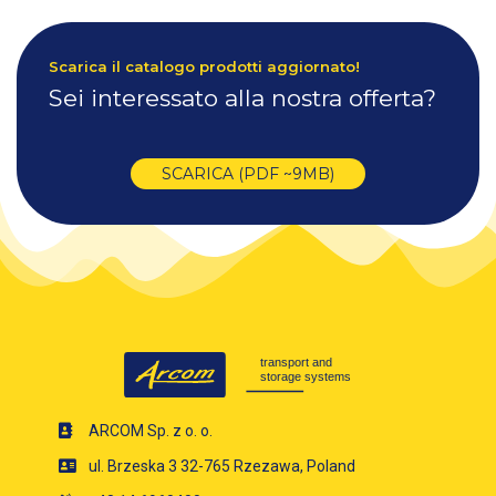
Scarica il catalogo prodotti aggiornato!
Sei interessato alla nostra offerta?
SCARICA (PDF ~9MB)
ARCOM Sp. z o. o.
ul. Brzeska 3 32-765 Rzezawa, Poland