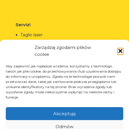
Servizi
Taglio laser
Verniciatura a polvere
Zarządzaj zgodami plików
Saldatura automatica e manuale
cookie
Aby zapewnić jak najlepsze wrażenia, korzystamy z technologii,
takich jak pliki cookie, do przechowywania i/lub uzyskiwania dostępu
do informacji o urządzeniu. Zgoda na te technologie pozwoli nam
© Copyright 2023.
All Rights Reserved.
przetwarzać dane, takie jak zachowanie podczas przeglądania lub
unikalne identyfikatory na tej stronie. Brak wyrażenia zgody lub
Il marchio Arcom è protetto
REGON: 850412167, NIP:
wycofanie zgody może niekorzystnie wpłynąć na niektóre cechy i
dal certificato n. 290764
PL868-10-14-503, KRS:
funkcje.
rilasciato dall’Ufficio Brevetti
0000973495 wyst. przez Sąd
della Repubblica di
Rejonowy dla Krakowa-
Polonia.
Tutti i diritti riservati.
Śródmieścia z dnia
Akceptuję
22.02.2002r. D-U-N-S
(367486706)
Odmów