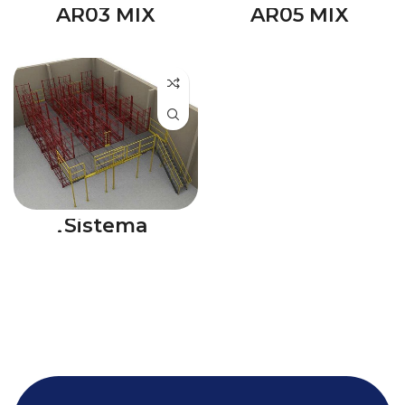
AR03 MIX
AR05 MIX
Sistema
piattaforme
monolivello