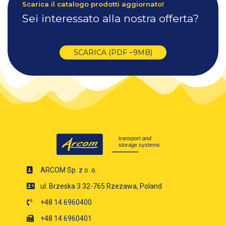
Scarica il catalogo prodotti aggiornato!
Sei interessato alla nostra offerta?
SCARICA (PDF ~9MB)
ARCOM Sp. z o. o.
ul. Brzeska 3 32-765 Rzezawa, Poland
+48 14 6960400
+48 14 6960401