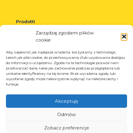
Prodotti
Soluzioni per l’industria dei pneumatici
Zarządzaj zgodami plików
Soluzioni per l’industria petrolifera e del gas
cookie
Soluzioni per il trasporto e la logistica
Aby zapewnić jak najlepsze wrażenia, korzystamy z technologii,
Soluzioni per l’industria automobilistica
takich jak pliki cookie, do przechowywania i/lub uzyskiwania dostępu
do informacji o urządzeniu. Zgoda na te technologie pozwoli nam
przetwarzać dane, takie jak zachowanie podczas przeglądania lub
unikalne identyfikatory na tej stronie. Brak wyrażenia zgody lub
wycofanie zgody może niekorzystnie wpłynąć na niektóre cechy i
Servizi
funkcje.
Taglio laser
Akceptuję
Verniciatura a polvere
Saldatura automatica e manuale
Odmów
Zobacz preferencje