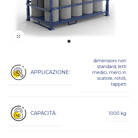
Kliknij, aby powiększyć
dimensioni non
standard
,
letti
APPLICAZIONE:
medici
,
merci in
scatole
,
rotoli
,
tappeti
CAPACITÀ:
1000 kg