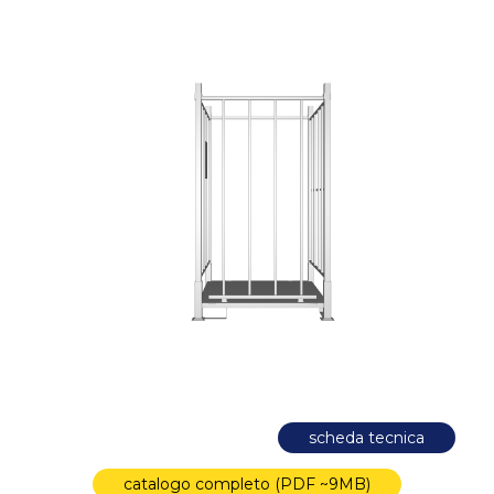
scheda tecnica
catalogo completo (PDF ~9MB)