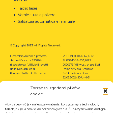
Taglio laser
Verniciatura a polvere
Saldatura automatica e manuale
© Copyright 2023.
All Rights Reserved.
Il marchio Arcom è protetto
REGON: 850412167, NIP:
dal certificato n. 290764
PL868-10-14-503, KRS:
rilasciato dall’Ufficio Brevetti
0000973495 wyst. przez Sąd
della Repubblica di
Rejonowy dla Krakowa-
Polonia.
Tutti i diritti riservati.
Śródmieścia z dnia
22.02.2002r. D-U-N-S
(367486706)
Zarządzaj zgodami plików
cookie
Aby zapewnić jak najlepsze wrażenia, korzystamy z technologii,
takich jak pliki cookie, do przechowywania i/lub uzyskiwania dostępu