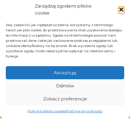
Informazioni
Zarządzaj zgodami plików
cookie
Circa la società
Notizia
Aby zapewnić jak najlepsze wrażenia, korzystamy z technologii,
Carriera
takich jak pliki cookie, do przechowywania i/lub uzyskiwania dostępu
do informacji o urządzeniu. Zgoda na te technologie pozwoli nam
Progetti UE
przetwarzać dane, takie jak zachowanie podczas przeglądania lub
Contatto
unikalne identyfikatory na tej stronie. Brak wyrażenia zgody lub
wycofanie zgody może niekorzystnie wpłynąć na niektóre cechy i
funkcje.
Akceptuję
Prodotti
Soluzioni per l’industria dei pneumatici
Odmów
Soluzioni per l’industria petrolifera e del gas
Soluzioni per il trasporto e la logistica
Zobacz preferencje
Soluzioni per l’industria automobilistica
Polityka plików cookies
Polityka prywatności