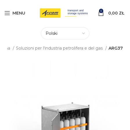
0
MENU
0,00
ZŁ
łówna
Soluzioni per l'industria petrolifera e del gas
ARG37