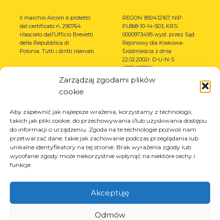
Il marchio Arcom è protetto
REGON: 850412167, NIP:
dal certificato n. 290764
PL868-10-14-503, KRS:
rilasciato dall’Ufficio Brevetti
0000973495 wyst. przez Sąd
della Repubblica di
Rejonowy dla Krakowa-
Polonia.
Tutti i diritti riservati.
Śródmieścia z dnia
22.02.2002r. D-U-N-S
(367486706)
Zarządzaj zgodami plików
cookie
Aby zapewnić jak najlepsze wrażenia, korzystamy z technologii,
takich jak pliki cookie, do przechowywania i/lub uzyskiwania dostępu
do informacji o urządzeniu. Zgoda na te technologie pozwoli nam
przetwarzać dane, takie jak zachowanie podczas przeglądania lub
unikalne identyfikatory na tej stronie. Brak wyrażenia zgody lub
wycofanie zgody może niekorzystnie wpłynąć na niektóre cechy i
funkcje.
Akceptuję
Odmów