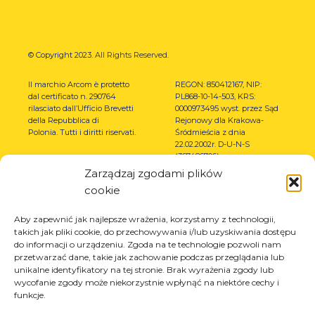
© Copyright 2023.
All Rights Reserved.
Il marchio Arcom è protetto
REGON: 850412167, NIP:
dal certificato n. 290764
PL868-10-14-503, KRS:
rilasciato dall’Ufficio Brevetti
0000973495 wyst. przez Sąd
della Repubblica di
Rejonowy dla Krakowa-
Polonia.
Tutti i diritti riservati.
Śródmieścia z dnia
22.02.2002r. D-U-N-S
(367486706)
Zarządzaj zgodami plików
cookie
Aby zapewnić jak najlepsze wrażenia, korzystamy z technologii,
takich jak pliki cookie, do przechowywania i/lub uzyskiwania dostępu
do informacji o urządzeniu. Zgoda na te technologie pozwoli nam
przetwarzać dane, takie jak zachowanie podczas przeglądania lub
unikalne identyfikatory na tej stronie. Brak wyrażenia zgody lub
wycofanie zgody może niekorzystnie wpłynąć na niektóre cechy i
funkcje.