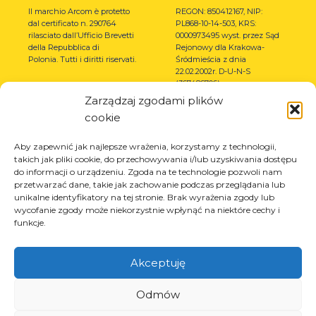
Il marchio Arcom è protetto
REGON: 850412167, NIP:
dal certificato n. 290764
PL868-10-14-503, KRS:
rilasciato dall’Ufficio Brevetti
0000973495 wyst. przez Sąd
della Repubblica di
Rejonowy dla Krakowa-
Polonia.
Tutti i diritti riservati.
Śródmieścia z dnia
22.02.2002r. D-U-N-S
(367486706)
Zarządzaj zgodami plików
cookie
Aby zapewnić jak najlepsze wrażenia, korzystamy z technologii,
takich jak pliki cookie, do przechowywania i/lub uzyskiwania dostępu
do informacji o urządzeniu. Zgoda na te technologie pozwoli nam
przetwarzać dane, takie jak zachowanie podczas przeglądania lub
unikalne identyfikatory na tej stronie. Brak wyrażenia zgody lub
wycofanie zgody może niekorzystnie wpłynąć na niektóre cechy i
funkcje.
Akceptuję
Odmów