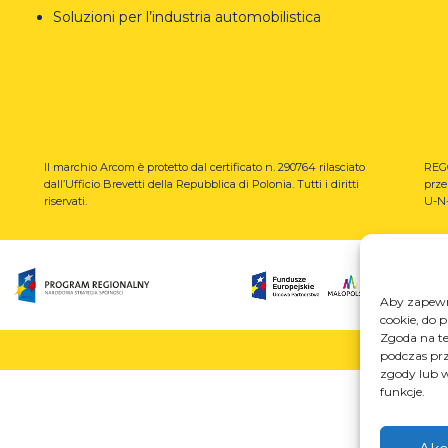
Soluzioni per l’industria automobilistica
Il marchio Arcom è protetto dal certificato n. 290764 rilasciato
REGO
dall’Ufficio Brevetti della Repubblica di Polonia.
Tutti i diritti
prze
riservati.
U-N-
Aby zapewni
cookie, do 
Zgoda na te
podczas prz
zgody lub w
funkcje.