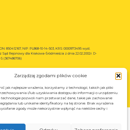
N: 850412167, NIP: PL868-10-14-503, KRS: 0000973495 wyst.
z Sąd Rejonowy dla Krakowa-Śródmieścia z dnia 22.02.2002r. D-
S (367486706)
Zarządzaj zgodami plików cookie
ć jak najlepsze wrażenia, korzystamy z technologii, takich jak pliki
przechowywania i/lub uzyskiwania dostępu do informacji o urządzeniu.
 technologie pozwoli nam przetwarzać dane, takie jak zachowanie
eglądania lub unikalne identyfikatory na tej stronie. Brak wyrażenia
ycofanie zgody może niekorzystnie wpłynąć na niektóre cechy i