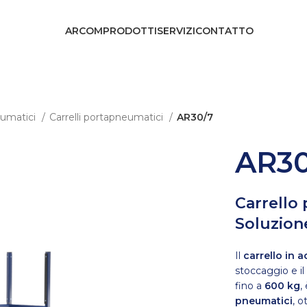
ARCOM
PRODOTTI
SERVIZI
CONTATTO
neumatici
Carrelli portapneumatici
AR30/7
AR30
Carrello
Soluzione
Il
carrello in 
stoccaggio e il
fino a
600 kg
,
pneumatici
, o