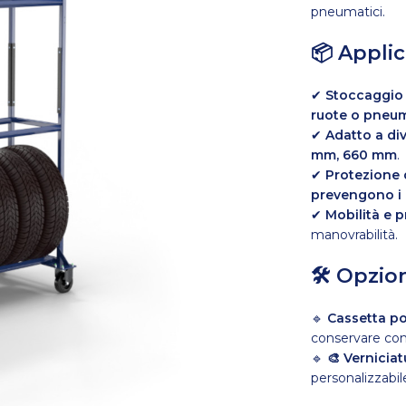
pneumatici.
📦 Applic
✔
Stoccaggio e
ruote o pneum
✔
Adatto a di
mm, 660 mm
.
✔
Protezione 
prevengono i 
✔
Mobilità e p
manovrabilità.
🛠 Opzion
🔹
Cassetta p
conservare co
🔹
🎨 Verniciat
personalizzabile