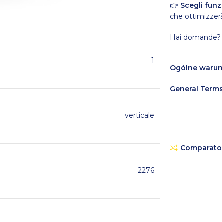
👉
Scegli funz
che ottimizzerà
Hai domande? C
1
Ogólne warun
General Terms
verticale
Comparato
2276