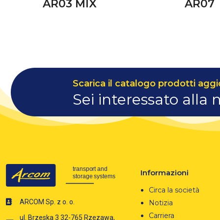
AR03 MIX
AR07
Scarica il catalogo prodotti aggi
Sei interessato alla 
Informazioni
Circa la società
ARCOM Sp. z o. o.
Notizia
Carriera
ul. Brzeska 3 32-765 Rzezawa,