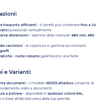
azioni:
 trasporto efficienti
– il carrello può contenere
fino a 24
atici
posizionati verticalmente.
verse dimensioni
– diametri delle mensole:
680 mm, 680
dei cerchioni
– le coperture in gomma sui montanti
graffi
.
raticità
–
ruote robuste
garantiscono una facile
i e Varianti:
orta documenti
– il modello
AR33/Letterbox
consente di
modamente ordini e documenti.
ura a polvere
– disponibile in
qualsiasi colore RAL
,
 in base all’identità visiva della tua azienda.