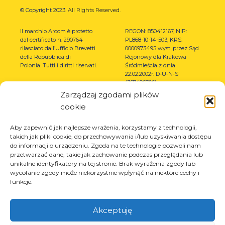
© Copyright 2023.
All Rights Reserved.
Il marchio Arcom è protetto
REGON: 850412167, NIP:
dal certificato n. 290764
PL868-10-14-503, KRS:
rilasciato dall’Ufficio Brevetti
0000973495 wyst. przez Sąd
della Repubblica di
Rejonowy dla Krakowa-
Polonia.
Tutti i diritti riservati.
Śródmieścia z dnia
22.02.2002r. D-U-N-S
(367486706)
Zarządzaj zgodami plików
cookie
Aby zapewnić jak najlepsze wrażenia, korzystamy z technologii,
takich jak pliki cookie, do przechowywania i/lub uzyskiwania dostępu
do informacji o urządzeniu. Zgoda na te technologie pozwoli nam
przetwarzać dane, takie jak zachowanie podczas przeglądania lub
unikalne identyfikatory na tej stronie. Brak wyrażenia zgody lub
wycofanie zgody może niekorzystnie wpłynąć na niektóre cechy i
funkcje.
Akceptuję